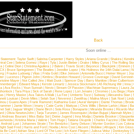
Back
Soon online ...
 Statement:
Taylor Swift
|
Sabrina Carpenter
|
Harry Styles
|
Ariana Grande
|
Shakira
|
Kendri
tral Cee
|
Selena Gomez
|
Raye
|
Tyla
|
Justin Bieber
|
Drake
|
Miley Cyrus
|
The Rolling St
ca
|
Celine Dion
|
Christina Aguilera
|
J Balvin
|
Travis Scott
|
Beyonce
|
Blackpink
|
Eminem
|
XCX
|
Bruce Springsteen
|
The Beatles
|
Jennifer Lopez
|
His Holiness the 14th Dalai Lama
|
N
erg
|
Frauke Ludowig
|
Vitas
|
Frida Gold
|
Elke Jeinsen
|
Antonella Bucci
|
Heiner Meyer
|
Joy
ter
|
Lucenzo
|
Pigeon John
|
Kimbra
|
Brandon Howard
|
Groove Coverage
|
David Gerstein
ristine Mayer
|
Not Called Jinx
|
Matt Dusk
|
Spencer Day
|
Barry Manilow
|
Brian Culbertson
nnenberger
|
Edward Maya
|
Kerstin Linnartz
|
Jessica Stockmann
|
A5 Richtung Wir
|
Inna
|
ea
|
Ava Rocks
|
Youn Sunnah
|
Nevio
|
Stream Of Passion
|
Machinae Supremacy
|
Laura J
Shonlock
|
Tara Priya
|
Sick of Sarah
|
Rene Lopez
|
Lori Jenaire
|
Chromeo
|
Lou Bega
|
Ran
ias
|
Henry Maske
|
Ava Takes A Walk
|
La Fee
|
Umberto Tozzi
|
Subway
|
Alexandra Stan
|
nett Louisan
|
Devin Miles
|
Selah Sue
|
Neverest
|
Zweitfrau
|
Malina Moye
|
Sak Noel
|
Lind
inou
|
Guano Apes
|
Frank Ramond
|
Katharina Gast
|
Aural Vampire
|
Dante Thomas
|
Brook
rammer
|
Jamie Woon
|
Imany
|
Catie Curtis
|
Mattyas
|
Chris Willis
|
Betsie Larkin
|
Aitan
|
Ba
net Sali
|
Jaguar Wright
|
Diane Birch
|
Sola Rosa
|
Bonaparte
|
Miranda Brooke
|
Ricardo Mu
ard
|
Olivia NewtonJohn
|
Tarja Turunen
|
James Rosenquist
|
Ardian Bujupi
|
Alannah Myles
|
Andreas Bourani
|
Miss Baby Sol
|
Deine Jugend
|
Inna Modja
|
Daniela Brooker
|
Glasperle
asheeda
|
Kristina Maria
|
Valerie
|
Tom Hugo
|
Tatiana Okupnik
|
Charles Fazzino
|
Ellie Whit
|
Android Lust
|
Johannes Strate
|
Tim Bendzko
|
Samy Deluxe
|
Wynter Gordon
|
Los Colora
ight Said Fred
|
Harris and Ford
|
Noelia
|
Arno Cost
|
Akcent
|
Mobilee
|
Afrojack
|
Kim Gloss
da Be Cool
|
Adrian Sina
|
Lord Of The Lost
|
Ich Kann Fliegen
|
Julissa Veloz
|
Donkeyboy
|
T