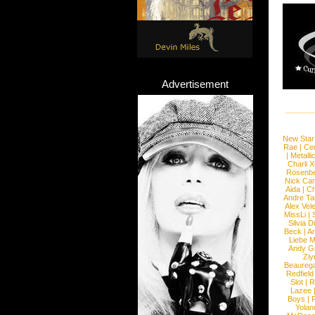
Advertisement
New Star
Rae
|
Cen
|
Metalli
Charli 
Rosenb
Nick Car
Aida
|
Ch
Andre Ta
Alex Vel
MissLi
|
Silvia D
Beck
|
An
Liebe M
Andy G
Ziy
Beaureg
Redfield
Slot
|
R
Lazee
Boys
|
R
Yolan