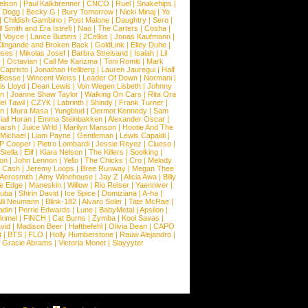
Nelson
|
Paul Kalkbrenner
|
CNCO
|
Ruel
|
Snakehips
|
 Dogg
|
Becky G
|
Bury Tomorrow
|
Nicki Minaj
|
Yo
|
Childish Gambino
|
Post Malone
|
Daughtry
|
Sero
|
 Smith and Era Istrefi
|
Nao
|
The Carters
|
Cosha
|
|
Voyce
|
Lance Butters
|
2Cellos
|
Jonas Kaufmann
|
lingande and Broken Back
|
GoldLink
|
Elley Duhe
|
ses
|
Mikolas Josef
|
Barbra Streisand
|
Isaiah
|
Lil
y
|
Octavian
|
Call Me Karizma
|
Toni Romiti
|
Mark
Capristo
|
Jonathan Hellberg
|
Lauren Jauregui
|
Half
Bosse
|
Wincent Weiss
|
Leader Of Down
|
Normani
|
s Lloyd
|
Dean Lewis
|
Von Wegen Lisbeth
|
Johnny
wn
|
Joanne Shaw Taylor
|
Walking On Cars
|
Rita Ora
el Tawil
|
CZYK
|
Labrinth
|
Shindy
|
Frank Turner
|
en
|
Mura Masa
|
Yungblud
|
Dermot Kennedy
|
Sam
iall Horan
|
Emma Steinbakken
|
Alexander Oscar
|
Marsh
|
Juice Wrld
|
Marilyn Manson
|
Hootie And The
Michael
|
Liam Payne
|
Gentleman
|
Lewis Capaldi
|
P Cooper
|
Pietro Lombardi
|
Jessie Reyez
|
Clueso
|
Stella
|
Elif
|
Kiara Nelson
|
The Killers
|
Soolking
|
on
|
John Lennon
|
Yello
|
The Chicks
|
Cro
|
Melody
 Cash
|
Jeremy Loops
|
Bree Runway
|
Megan Thee
Aerosmith
|
Amy Winehouse
|
Jay Z
|
Alicia Awa
|
Billy
he Edge
|
Maneskin
|
Willow
|
Rio Reiser
|
Yaenniver
|
huba
|
Shirin David
|
Ice Spice
|
Domiziana
|
A-ha
|
lli Neumann
|
Blink-182
|
Alvaro Soler
|
Tate McRae
|
adin
|
Perrie Edwards
|
Lune
|
BabyMetal
|
Apsilon
|
kkimel
|
FiNCH
|
Cat Burns
|
Zymba
|
Kool Savas
|
vid
|
Madison Beer
|
Haftbefehl
|
Olivia Dean
|
CAPO
t
|
BTS
|
FLO
|
Holly Humberstone
|
Rauw Alejandro
|
|
Gracie Abrams
|
Victoria Monet
|
Slayyyter