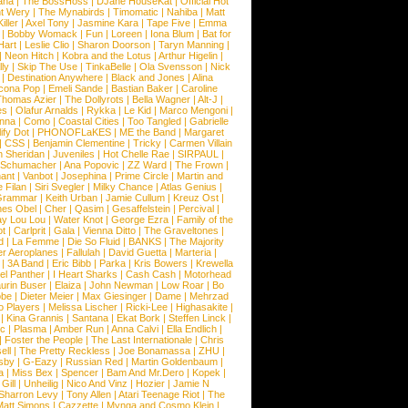
ana
|
The BossHoss
|
DJane HouseKat
|
Official Hot
t Wery
|
The Mynabirds
|
Timomatic
|
Nahiba
|
Matt
iller
|
Axel Tony
|
Jasmine Kara
|
Tape Five
|
Emma
|
Bobby Womack
|
Fun
|
Loreen
|
Iona Blum
|
Bat for
Hart
|
Leslie Clio
|
Sharon Doorson
|
Taryn Manning
|
|
Neon Hitch
|
Kobra and the Lotus
|
Arthur Higelin
|
ly
|
Skip The Use
|
TinkaBelle
|
Ola Svensson
|
Nick
|
Destination Anywhere
|
Black and Jones
|
Alina
cona Pop
|
Emeli Sande
|
Bastian Baker
|
Caroline
Thomas Azier
|
The Dollyrots
|
Bella Wagner
|
Alt-J
|
es
|
Olafur Arnalds
|
Rykka
|
Le Kid
|
Marco Mengoni
|
enna
|
Como
|
Coastal Cities
|
Too Tangled
|
Gabrielle
ify Dot
|
PHONOFLaKES
|
ME the Band
|
Margaret
|
CSS
|
Benjamin Clementine
|
Tricky
|
Carmen Villain
 Sheridan
|
Juveniles
|
Hot Chelle Rae
|
SIRPAUL
|
l Schumacher
|
Ana Popovic
|
ZZ Ward
|
The Frown
|
hant
|
Vanbot
|
Josephina
|
Prime Circle
|
Martin and
 Filan
|
Siri Svegler
|
Milky Chance
|
Atlas Genius
|
Grammar
|
Keith Urban
|
Jamie Cullum
|
Kreuz Ost
|
nes Obel
|
Cher
|
Qasim
|
Gesaffelstein
|
Percival
|
ay Lou Lou
|
Water Knot
|
George Ezra
|
Family of the
ot
|
Carlprit
|
Gala
|
Vienna Ditto
|
The Graveltones
|
d
|
La Femme
|
Die So Fluid
|
BANKS
|
The Majority
r Aeroplanes
|
Fallulah
|
David Guetta
|
Marteria
|
|
3A Band
|
Eric Bibb
|
Parka
|
Kris Bowers
|
Krewella
el Panther
|
I Heart Sharks
|
Cash Cash
|
Motorhead
urin Buser
|
Elaiza
|
John Newman
|
Low Roar
|
Bo
obe
|
Dieter Meier
|
Max Giesinger
|
Dame
|
Mehrzad
o Players
|
Melissa Lischer
|
Ricki-Lee
|
Highasakite
|
|
Kina Grannis
|
Santana
|
Ekat Bork
|
Steffen Linck
|
nc
|
Plasma
|
Amber Run
|
Anna Calvi
|
Ella Endlich
|
|
Foster the People
|
The Last Internationale
|
Chris
ell
|
The Pretty Reckless
|
Joe Bonamassa
|
ZHU
|
sby
|
G-Eazy
|
Russian Red
|
Martin Goldenbaum
|
a
|
Miss Bex
|
Spencer
|
Bam And Mr.Dero
|
Kopek
|
Gill
|
Unheilig
|
Nico And Vinz
|
Hozier
|
Jamie N
Sharron Levy
|
Tony Allen
|
Atari Teenage Riot
|
The
Matt Simons
|
Cazzette
|
Mynga and Cosmo Klein
|