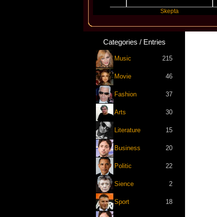
Katseye
Skepta
Categories / Entries
Music
215
Movie
46
Fashion
37
Arts
30
Literature
15
Business
20
Politic
22
Sience
2
Sport
18