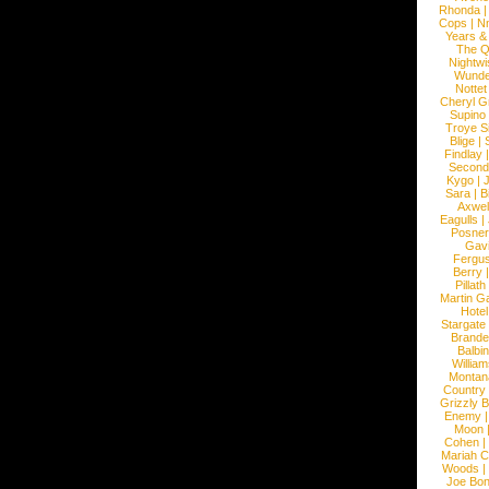
Rhonda
Cops
|
N
Years &
The 
Nightwi
Wunde
Nottet
Cheryl G
Supino
Troye S
Blige
|
Findlay
Second
Kygo
|
J
Sara
|
Bi
Axwel
Eagulls
|
Posner
Gav
Fergu
Berry
Pillath
Martin Ga
Hotel
Stargate
Brande
Balbi
William
Montan
Country
Grizzly 
Enemy
Moon
Cohen
|
Mariah C
Woods
|
Joe Bo