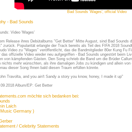
Bad Sounds 'Wages', official Video
phy - Bad Sounds
unds: Video 'Wages'
em Release ihres Debütalbums "Get Better" Mitte August, sind Bad Sounds 
 zurück. Popularität erlangte der Track bereits als Teil des FIFA 2018 Sou
udo Video zu "Wages" veröffentlicht, das die Bandmitglieder 80er Kung Fu F
ür das offizielle Video wieder neu aufgegriffen - Bad Sounds ungestört beim Liv
n von kämpfenden Gästen. Den Song schrieb die Band um die Brüder Callum u
h nichts mehr wünschten, als ihre damaligen Jobs zu kündigen und allein von
nau dieser Song Ihnen bald diesen Traum erfüllen könnte.
John Travolta, and you ain't Sandy a story you know, honey, I made it up"
.09.2018 Album/EP: Get Better
atements.com möchte sich bedanken bei:
ounds
in Laich
 Music Germany )
Gerber
tatement / Celebrity Statements