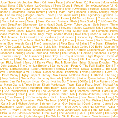
|
Josef Salvat
|
Acollective
|
From Kid
|
Alexa Feser
|
Wyclef Jean
|
C.J.Ramone
|
Monsterhea
neka
|
Swiss & Die Andern
|
La Confianza
|
Tune Circus
|
I Prevail
|
SomeKindaWonderful
|
Gr
 Years
|
Hardwell
|
Calvin Harris
|
Charlie Winston
|
Emin
|
Olympique
|
Europe
|
Neonschwar
Queens
|
Pentatones
|
Kafka Tamura
|
Boxer
|
Death Team
|
Madeon
|
Lindsey Stirling
|
Imagi
sh
|
Ellie Goulding
|
Morgan James
|
Torres
|
The Sinful Saints
|
The Legendary Tigerman
|
R
rkynd
|
SuperScum
|
Martin Luke Brown
|
Faith Evans
|
MiA Mieze
|
Alesso
|
Coeur de Pirate
|
Mans Zelmerloew
|
Alesso
|
Sarah Connor
|
Aminata
|
Phela
|
Tove Styrke
|
Cold Creek Cou
reen
|
Delta Rae
|
Disclosure
|
Lions Head
|
David Zowie
|
Tobey Lucas
|
Seth Sentry
|
Thirt
|
Joe Stone
|
Lizz Wright
|
Niila
|
Bryan Adams
|
Stevans
|
Matteo Capreoli
|
Sido
|
James Ba
ivan
|
Kelvin Jones
|
David Garrett
|
Gin Wigmore
|
Ewig
|
Mumiy Troll
|
The Common Linnets
Shana Pearson
|
Felix Jaehn
|
Katy Perry
|
Andrea Bocelli
|
Take That
|
Chase & Status
|
Her
|
Neil Thomas
|
Jack Garratt
|
The Libertines
|
Rod Stewart
|
Seinabo Sey
|
Shawn Mendes
|
s Of Summer
|
Elton John
|
Fall Out Boy
|
Set Mo
|
Pristine
|
Nisse
|
Yates
|
Black Stone Cher
onas Blue
|
Alessia Cara
|
The Chainsmokers
|
Fleur East
|
All Saints
|
The Souls
|
Killerpilze
lly
|
Ollie Gabriel
|
Lucas Newman
|
Little Mix
|
Moderat
|
Black Coffee
|
DJ BoBo
|
Meghan Tr
 & Ingrosso
|
Alicia Keys
|
Justin Timberlake
|
Felix Jaehn & Herbert Groenemeyer
|
Lamiya 
Johannes Oerding
|
Calvin Harris and Rihanna
|
The Beauty Of Gemina
|
Zucchero
|
Fergie
|
Brooke Candy
|
The Lumineers
|
Annisokay
|
G-Easy & Jeremih
|
Flight Brigade
|
Jacob Wh
in DeGraw
|
MIA
|
Norma Jean Martine
|
Laith Al-Deen
|
Daya
|
Fifth Harmony
|
Kings of Leon
son
|
Ricky Martin
|
Juicy J & Kanye West
|
Rag N Bone Man
|
Sting
|
Solange Knowles
|
Thor
|
John Legend
|
The Chemical Brothers
|
James Arthur
|
Poets Of The Fall
|
Stefflon Don
|
Th
|
Alma
|
LaBrassBanda
|
Luke Christopher
|
Estikay
|
Von Welt
|
Sigala
|
Melanie C
|
Big Sean
rrix
|
Snakeships & MO
|
Louka
|
Depeche Mode
|
Pohlmann
|
Levina
|
Amanda
|
LCAW
|
Th
|
Peter Maffay
|
Highly Suspect
|
Kenay
|
Max Prosa
|
Matthias Reim
|
DJ Khaled
|
Elle King
|
Joey Badass
|
Gretta Ray
|
Sameday Records
|
Beth Ditto
|
Falco
|
Quinn Sullivan
|
John M
nstein
|
Jennifer Hudson
|
Noah Cyrus
|
Nothing But Thieves
|
Olli Banjo
|
Foo Fighters
|
Cami
na
|
Martin Garrix & Troye Sivan
|
Kirstin Maldonado
|
Train
|
Kaiser Franz Josef
|
Michael Pat
s
|
AC DC
|
dePresno
|
Superfruit
|
Elles Bailey
|
Nick Jonas
|
Kesha
|
Jain
|
Russ
|
Casper
|
a
|
SZA
|
Wunderwelt
|
Prinz Pi
|
The Gardener & The Tree
|
Shamans Harvest
|
Hare Squea
 Communion
|
Khalid
|
Louis Tomlinson
|
Grace Carter
|
AJR
|
Declan McKenna
|
Tom Grenna
Bear
|
Chris Brown
|
LCD Soundsystem
|
Pink
|
Jessy Martens
|
Joon Moon
|
Jonny Lang
|
Mo
|
Ace Tee
|
Antje Schomaker
|
Walk The Moon
|
OMD
|
Prettymuch
|
Tom Walker
|
Pete Wolf 
|
Carla Bruni
|
Michael Jackson
|
Yungen
|
Lena
|
Guy Sebastian
|
Gavin James
|
Janice
|
Los
Haematom
|
Moon Taxi
|
Die Fantastischen Vier
|
Three Days Grace
|
Nat Conway
|
AuRa
|
arey
|
10 Years
|
Lecrae
|
Abraham Mateo
|
Grace VanderWaal
|
Miguel
|
fab
|
Ria Mae
|
Juda
Clara Louise
|
Mario Novembre
|
Oren Lavie
|
The Vaccines
|
G4SHI
|
The Voidz
|
The Neigh
namassa
|
Tinashe
|
Kylie Minogue
|
The Wholls
|
Skott
|
Parson James
|
Susi Kentikian
|
Mani