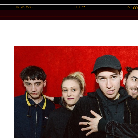
Travis Scott
Future
Slayyyer
New Star Statements / Bad Sounds