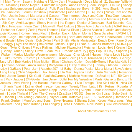
ch
|
Matt Terry
|
Saxon
|
Nakhane
|
Nicky Jam
|
Mustasch
|
Deva Mahal
|
21 Savage
|
Willie 
ers
|
Maluma
|
Prince Royce
|
Fantastic Negrito
|
Anna Leone
|
Leon Bridges
|
OK Kid
|
Snoop
arbara Schoeneberger
|
Lykke Li
|
Folly Rae
|
Backstreet Boys
|
K 391
|
Amy Shark
|
Preme
 Bra
|
VanJess
|
Samm Henshaw
|
Marshmello
|
Alice Merton
|
LEA
|
Joris
|
Nicky Jam and Will
|
Wet
|
Justin Jesso
|
Marteria and Casper
|
The Internet
|
Jeyz and Calo
|
Tina Guo
|
Lowes
chel Jarre
|
Tash Sultana
|
Ilira
|
LSD
|
Bring Me The Horizon
|
Marcus and Martinus
|
Delil
|
K
|
Silk City
|
Avril Lavigne
|
Shotty Horroh
|
Ina Regen
|
Declan J Donovan
|
Bad Sounds
|
Cau
|
King Princess
|
Flora Cash
|
Maxwell
|
Wild Culture
|
Steve Aoki
|
Danny Avila
|
ASAP Rock
|
Professor Green
|
Zedd
|
Ward Thomas
|
Sasha Sloan
|
Chase Atlantic
|
Larsito and Mandy 
ggie Rogers
|
Koffee
|
Yung Pinch
|
Broken Back
|
Maren Morris
|
Sara Bareilles
|
UPSAHL
|
ann
|
Cage The Elephant
|
Avantasia
|
Rak-Su
|
Bars and Melody
|
Carrie Underwood
|
Denni
vid Bowie
|
Miles Davis
|
Bob Dylan
|
Patti Smith
|
Alanis Morissette
|
Beady Eye
|
Kane Bro
|
Shaggy
|
Kyd The Band
|
Bakermat
|
Missio
|
Diplo
|
Lil Nas X
|
Jonas Brothers
|
MUNA
|
Ad
 Gray
|
Tyler Childers
|
Freya Ridings
|
Michael Kiwanuka
|
Fletcher
|
Louis Held
|
Keane
|
El
|
Benny Blanco
|
Sheryl Crow
|
Sean Paul
|
Freddie Mercury
|
Iggy Pop
|
K.Flay
|
SuperM
|
N
 Walker
|
Marius Mueller-Westernhagen
|
Meduza
|
Cher Lloyd
|
Halsey
|
Kiana Lede
|
Lola 
h
|
Luke Combs
|
Celeste
|
Oh Wonder
|
Tiziano Ferro
|
Louis Tomlinson
|
The Who
|
George 
Easy Life
|
Bob Marley
|
Mae Muller
|
Elias
|
Chelsea Cutler
|
DeathByRomy
|
Patricia Kelly
|
J
l
|
Arizona Zervas
|
Anica Russo
|
Bodyformus
|
Ozzy Osbourne
|
Johnny Orlando
|
Lennon 
zjay
|
DaBaby
|
Pearl Jam
|
Apache 207
|
Lil Baby
|
Danna Paola
|
Maria Mena
|
Bow Anders
Lang Lang
|
Chris Stapleton
|
Jax Jones
|
Ella Mai
|
Teyana Taylor
|
Julia Michaels
|
Rosanne
Tini
|
Jason Derulo
|
Kid Cudi
|
Paul McCartney
|
Michele Morrone
|
Dj Snake
|
NF
|
50 Cent
|
ns
|
Mick Jagger
|
24kGoldn
|
Jan Delay
|
Bullet For My Valentine
|
Martin Garrix x Bono x T
Crookes
|
Mimi Webb
|
Jon Batiste
|
Electric Callboy
|
Fivio Foreign
|
The Kid LAROI
|
Nina C
r
|
Shania Twain
|
Esther Graf
|
reezy
|
Luciano
|
Twenty4Tim
|
Latto
|
Kim Petras
|
Rosalia
|
A
RECORDS
|
Olivia Rodrigo
|
Renee Rapp
|
Sofia Carson
|
Skepta
|
Paula Hartmann
|
Julia Mel
anim
|
Jade Thirlwall
|
Tyler The Creator
|
Zsa Zsa
|
ROSE
|
Jennie Kim
|
Lisa
|
Soho Bani
|
I
n
|
Doechii
|
Lola Young
|
Zah1de
|
Playboi Carti
|
Katseye
|
JAZEEK
|
Wolf Alice
|
Damiano Da
|
Frank Gerber
|
Mumford and Sons
|
Skye Newman
|
Sienna Spiro
|
Kacey Musgraves
|
Yea
Malcolm Todd
|
Noah Kahan
|
Ella Langley
|
Delta Goodrem
|
Role Model
|
Suki Waterhouse
About StarStatements.com