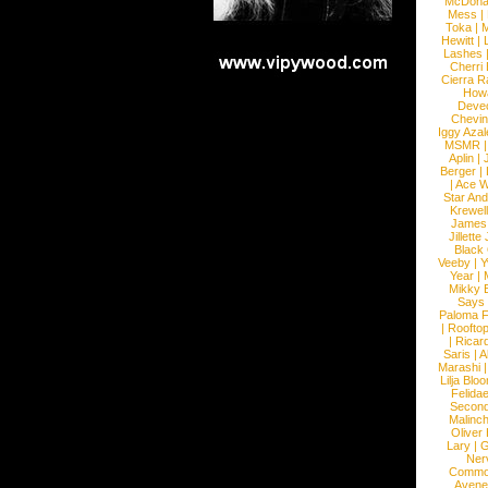
McDona
Mess
|
Toka
|
M
Hewitt
|
L
Lashes
Cherri
Cierra R
How
Devec
Chevin
Iggy Azal
MSMR
Aplin
|
Berger
|
|
Ace W
Star An
Krewel
James
Jillett
Black
Veeby
|
Y
Year
|
Mikky 
Says
Paloma F
|
Roofto
|
Ricard
Saris
|
A
Marashi
Lilja Blo
Felidae
Second
Malinc
Oliver
Lary
|
G
Ner
Commo
Avene