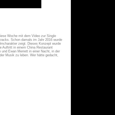
diese Woche mit dem Video zur Single
ndtracks. Schon damals im Jahr 2016 wurde
ilmcharakter zeigt. Dieses Konzept wurde
e Auftritt in einem China Restaurant
nd Ewan Merrett in einer Nacht, in der
 der Musik zu leben. Wer hätte gedacht,