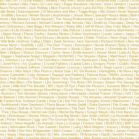
ld
|
Ida Corr
|
Crystal Waters
|
Medina
|
Viky Red
|
Sisse Marie
|
Amanda Mair
|
Zazou
|
Oce
Mike Candys
|
Alex Clare
|
DJ Lord Jazz
|
Edgar Askelovic
|
Akcent
|
Yuna
|
Serebro
|
Lauren
auro Perucchetti
|
Jack Holiday
|
Alice Francis
|
Avicii
|
Lana Del Rey
|
Patrick Miller
|
Radio K
ittle Boots
|
Katzenjammer
|
Of Monsters and Men
|
Triggerfinger
|
Mic Donet
|
Noah Stewart
|
Graffiti6
|
Gerard
|
Miriam Bryant
|
Asaf Avidan
|
Jessie Ware
|
Swedish House Mafia
|
Beth 
 Bomb
|
Mia Martina
|
Sarah Hackett
|
The Young Professionals
|
Caro Emerald
|
Bryan Ferry
amirez
|
Richard Durand
|
Michael Canitrot
|
Ally Sereda
|
Miu
|
Death by Chocolate
|
Deap Val
ard
|
Dolcenera
|
Jake Bugg
|
Kris Menace
|
Rainy Milo
|
Jeff M Dixon
|
Any Color Black
|
Yen
erski
|
A Life Divided
|
Ramona Rotstich
|
Mia Diekow
|
Linda Hesse
|
Soehne Mannheims
|
I
|
Ntjam Rosie
|
Flavia Coelho
|
Sandra Nkake
|
Follow YourInstinct
|
Lauter Leben
|
Jaqee
|
ea
|
Nena
|
Olly Murs
|
Toya DeLazy
|
Amanda Jenssen
|
Eddie TheGun
|
Neon Dogs
|
Grim
|
Wild Belle
|
Anthony Callea
|
Zibbz
|
Sade Serena
|
Jack Savoretti
|
Richard Orlinski
|
Aino V
Jonas Myrin
|
Youthkills
|
ZAZ
|
The Deer Tracks
|
Kensington
|
Nicole Musoni
|
Baby K
|
Ampl
Last Like Deep
|
Kodaline
|
Lorde
|
Tomorrow´s World
|
Claire
|
Jessie J
|
Emmelie de Forest
ilder
|
Eklipse
|
Sharon Doorson
|
Carlos Vives
|
Emilie Autumn
|
Jesper Munk
|
Lady A
|
Ryan
d Dagger
|
Stephanie Neigel
|
Megaloh
|
NONONO
|
The Strypes
|
Bahar
|
Mad Heart
|
Danie
la
|
Johnossi
|
Le Youth
|
The Civil Wars
|
Heinrich von Handzahm
|
Rag Dolls
|
Nelson
|
Ellip
|
Jarell Perry
|
Ivy Quainoo
|
Crystal Fighters
|
Capital Cities
|
Gregory Porter
|
Club8
|
Shane
e Johnson
|
Garland Jeffreys
|
Gerald Clayton
|
Lescop
|
James Blunt
|
Hugh Laurie
|
London 
 Onassis
|
Wes Mack
|
Ben Pearce
|
Antun Opic
|
KC Da Rookee
|
Harleighblu
|
Ife Mora
|
Ag
vonne Catterfeld
|
Cody Simpson
|
Dapayk and Padberg
|
Patricia Kaas
|
PAPA
|
Junkista
|
S
Muse
|
Fefe Dobson
|
The Bloody Nerve
|
Hey Ocean!
|
Boyzone
|
Charles Bradley
|
Isac Elli
Ekko
|
Aloe Blacc
|
Flo Bauer
|
Like Swimming
|
The Brew
|
R5 Group
|
Shawn The Savage Ki
|
Jenix
|
Wille And The Bandits
|
MO
|
Style Of Eye
|
Paint Me Picasso
|
Susanne Blech
|
Pape
aith
|
Oonagh
|
Vandenbergs MoonKings
|
Ozark Henry
|
Nessi
|
Jonathan Kluth
|
Die Happy
p Runners
|
Two Wooden Stones
|
Anna Aaron
|
Herzdame
|
Animal Trainer
|
Pixies
|
IVO
|
Ste
o Bielecki
|
Otto Normal
|
Pentatonix
|
Sophie Hunger
|
The Arkanes
|
Amando Quattrone
|
La
lle Farben feat. Graham Candy
|
Doja Cat
|
Eat The Gun
|
Douglas Greed
|
Marmozets
|
J K
|
Synthkartell
|
Ham Sandwich
|
Fiona Bevan
|
Aneta Sablik
|
Duke Dumont
|
Flip Grater
|
Bing
om
|
Indiana
|
Sofi de la Torre
|
George Ioannou
|
The Dark Tenor
|
Tove Lo
|
Example
|
Foxes
 Trick
|
Eau Rouge
|
Michel van Dyke
|
Michel De Biasio
|
Gregor Meyle
|
My First Band
|
Zi
city
|
Eisenhauer
|
Woody Pitney
|
A Great Big World
|
Sam Smith
|
ANSA
|
La Rochelle Band
hak
|
Porter Robinson
|
Iggy and The German Kids
|
Iyeoka
|
The Majority Says
|
Klangkaruss
 Heldens
|
Steve Angello
|
As Animals
|
Kyla La Grange
|
Fenech Soler
|
RUEFUES
|
BAP
|
Co
race
|
Adrenaline Rush
|
Tom Gaebel
|
Seether
|
Laing
|
Mirel Wagner
|
Kovacs
|
Robby Mari
vous Nellie
|
Dee Dee Bridgewater
|
Alice Cooper
|
Juli
|
Adam Cohen
|
Nihils
|
James Francis 
ns
|
Vegas
|
Maraaya
|
Wretch 32
|
Mrs. Greenbird
|
Till Broenner
|
NazB
|
SerGIO Fertitta
|
r
|
Colbie Caillat
|
Conchita Wurst
|
Smashing Satellites
|
Max Raabe and Palast Orchester
|