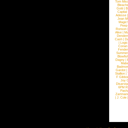
Tom Mis
Bleach
Gotti
|
B
Capital
Adesse
Jean Mi
Magic!
Peep
Ronson
Alive
|
Ma
Dendem
Cash
|
Da
|
Logic
Conan
Fender
Summer
Blowfis
Dagny
|
Mabe
Badmom
Gardot
|
Stallion
|
F Gibbo
Joy 
Disarsta
6PM 
Pash
Zartman
|
J. Cole