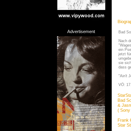
Biogra
Advertisement
Bad So
Nach d
"Wages"
ein Pse
jetzt f
umgebe
sie sic
dass ge
"Ain't 
VÖ: 17
StarSt
Bad S
& Jasm
( Sony
Frank 
Star S