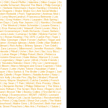
rt
|
OMI
|
David Pfeffer
|
Valentine
|
Dillon Cooper
|
Ex
aziella Schazad
|
Beyond The Black
|
Philip George
|
z
|
Stefanie Heinzmann
|
Karen Harding
|
Christine &
ne Dragons
|
Shake Shake Go
|
Anti Social Media
|
obert Redweik
|
Pool
|
Tagtraeumer
|
Andreas Moe
|
|
Lena MeyerLandrut
|
Francesca Belmonte
|
Loic
nty
|
Greg Holden
|
Hurts
|
Laupaire
|
Bob Spring
|
een Days
|
Carly Rae Jepsen
|
U2
|
Namika
|
Osvaldo
y
|
The Weeknd
|
Helen Schneider
|
Louane Emera
|
|
Eros Ramazzotti
|
Yelawolf
|
Demi Lovato
|
Mary J
bert Groenemeyer
|
Keith Richards
|
Gwen Stefani
|
Leona Lewis
|
Lumaraa
|
Schiller
|
Mylene Farmer
|
5
ry
|
Ronan Keating
|
The 1975
|
Larkin Poe
|
Topic
|
|
Max Giesinger
|
Mark Forster
|
AaRon
|
Tegan and
ainor
|
Enrique Iglesias
|
Adele
|
Delle
|
Alan Walker
|
Slimani
|
Rick Astley
|
Britney Spears
|
Tom Odell
|
|
Zara Larsson
|
Silbermond
|
Jennifer Rostock
|
Mike
iteside
|
Pitbull
|
Usher
|
Bon Jovi
|
Sia
|
Izzy Bizu
|
|
Lukas Rieger
|
Philipp Poisel
|
Beck
|
Rebecca
nsteinn Einarsson
|
Katie Melua
|
Maroon 5
|
Louis
e Legendary
|
Major Lazer
|
Afrob
|
Fickle Friends
|
|
Yasutaka Nakata
|
Dave
|
Shy Luv
|
Jamiroquai
|
e Bloom
|
Marco Mengoni and Grace Capristo
|
Tokio
|
Future
|
Lotte
|
Kyles Tolone
|
Kasabian
|
Faber
|
ayer
|
Nico Santos & The Broiler
|
Little Dragon
|
Joel
la Cabello
|
Roger Waters
|
Natalia Avelon
|
Naaz
|
rick Kelly
|
Arcade Fire
|
Big Boi
|
Wrabel
|
Pharrell
Kenny Wayne Shepherd
|
Culcha Candela
|
French
d
|
Jay Sean
|
T Pain
|
Wizkid
|
Elvis Presley
|
Black
n
|
Benjamin Richter
|
Philipp Dittberner
|
The Shins
|
ses Pelham
|
The Script
|
Rick Ross
|
Rogers
|
Arch
Band
|
Bryson Tiller
|
Bootsy Collins
|
First Aid Kit
|
Lo
t Kings
|
Evanescence
|
MGMT
|
NERD
|
Leonard
Wisin
|
Kelvyn Colt
|
Jacob Sartorius
|
Revolverheld
|
s Priest
|
Craig David
|
Shout Out Louds
|
The Wake
bourhood
|
Maitre Gims
|
JB Dunckel
|
Beth Hart and
c Street Preachers
|
Alex Aris
|
Fishbach
|
I Salute
|