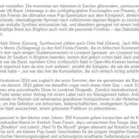
wir vorstellen: Die momentan am härtesten in Sachen glitzerndem, unmissver
nde UK-Band. Unterwegs in den schlüpfrig-glatten Fussstapfen von Phoenix,
ckle Friends die ultimative neue Pop-Speerspitze aus dem Königreich. ähnlic
schende, überwältigende Hymnen nach vollkommen eigenen Regeln zu stricken
n eiskalte Synthies einzusetzen hat, und obendrein gesegnet mit einem Indie-
nfköpfige Band aus Brighton auch noch die passende Frontfrau – das Debüta
z.
atti Shiner (Gesang, Synthesizer) zählen auch Chris Hall (Gitarre), Jack Wil
 Morris (Schlagzeug) zu den fünf Fickle Friends, die im britischen Küsten
 dort nach einigen Studiensemestern in Liverpool (genauer: am Liverpool Inst
lten ihr Studium in Brighton beenden, lernten dort jedoch schon bald Jack un
t war die Band, nachdem Chris schliesslich Natti in Open-Mic-Kreisen kennen
t organisch kam da eins zum anderen“, erzählt die Sängerin, die wie die an
lt hatte – „nur war das hier die Konstellation, die sich einfach richtig anfühlt
tivalsaison 2014 war zugleich der erste Sommer, den sie gemeinsam als Band
 sie danach. 2015 gaben sie daraufhin sogar noch etwas mehr Gas – nach 31 F
res eine ausverkaufte Show im Londoner Dingwalls. Ziemlich beeindruckend
Punkt weder einen Vertrag mit einem Label noch ein Management hatten. Anf
inde im Rücken und reihenweise grandiosen Kompositionen in der Hinterhand,
, um ihre Definition von britischem, leidenschaftlichem, intelligentem Synthie
on Natti auszeichnet, einem grösseren Publikum zu präsentieren...
t passiert in den letzten zwei Jahren: 350 Konzerte gehen inzwischen auf ihr 
verkaufter Abend im Kentish Town Forum; dazu verzeichnen ihre Songs über 40
 „Brooklyn“ und zuletzt „Hard To Be Myself“ gingen allesamt auf Rotation bei
ür sich, ein kleines Pop-Juwel: Geschrieben für die jüngste Vorglüher-Genera
tischer Hemmungslosigkeit und schonungslos-knallharter Selbstanalyse oszil