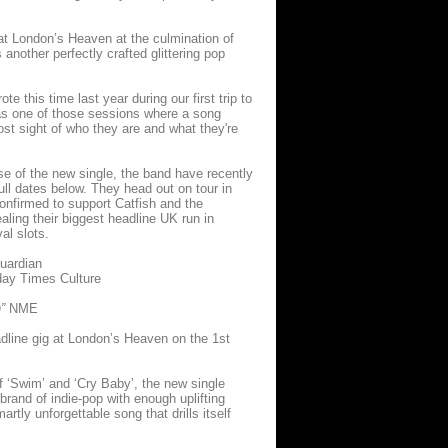
at London’s Heaven at the culmination of
another perfectly crafted glittering pop
e this time last year during our first trip to
was one of those sessions where a song
ost sight of who they are and what they're
se of the new single, the band have recently
ll dates below. They head out on tour in
nfirmed to support Catfish and the
aling their biggest headline UK run in
al slots.
uardian
ay Times Culture
n”
NME
eadline gig at London’s Heaven on the 1st
of ‘Swim’ and ‘Cry Baby’, the new single
brand of indie-pop with enough uplifting
rtly unforgettable song that drills itself