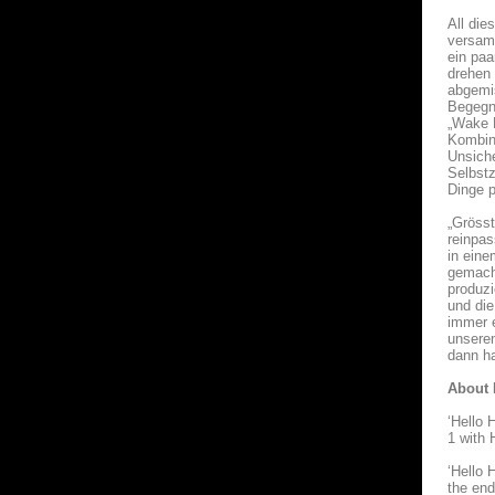
All di
versamm
ein paa
drehen 
abgemi
Begegn
„Wake 
Kombini
Unsiche
Selbstz
Dinge p
„Grösst
reinpas
in eine
gemach
produzi
und di
immer 
unseren
dann ha
About 
‘Hello 
1 with
‘Hello 
the end