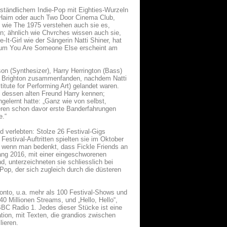
ständlichem Indie-Pop mit Eighties-Wurzeln
 Haim oder auch Two Door Cinema Club,
h wie The 1975 verstehen auch sie es,
; ähnlich wie Chvrches wissen auch sie,
It-Girl wie der Sängerin Natti Shiner, hat
lbum You Are Someone Else erscheint am
son (Synthesizer), Harry Herrington (Bass)
ort Brighton zusammenfanden, nachdem Natti
itute for Performing Art) gelandet waren.
d dessen alten Freund Harry kennen;
gelernt hatte: „Ganz wie von selbst,
deren schon davor erste Banderfahrungen
e.“
 verlebten: Stolze 26 Festival-Gigs
estival-Auftritten spielten sie im Oktober
, wenn man bedenkt, dass Fickle Friends an
ang 2016, mit einer eingeschworenen
 unterzeichneten sie schliesslich bei
-Pop, der sich zugleich durch die düsteren
Konto, u.a. mehr als 100 Festival-Shows und
 Millionen Streams, und „Hello, Hello“,
 BBC Radio 1. Jedes dieser Stücke ist eine
tion, mit Texten, die grandios zwischen
lieren.