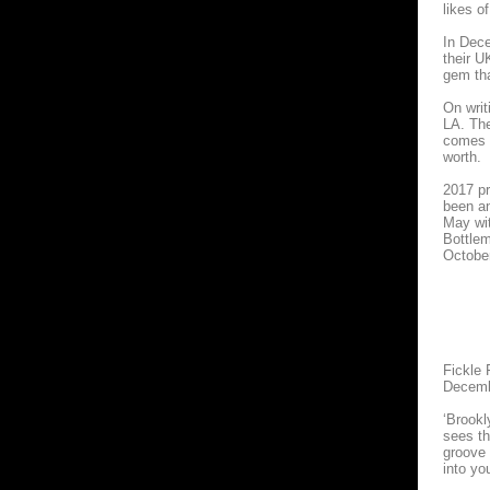
likes o
In Dece
their U
gem tha
On writ
LA. The
comes t
worth.
2017 pr
been an
May wit
Bottlem
October
Fickle 
Decemb
‘Brookl
sees th
groove 
into yo