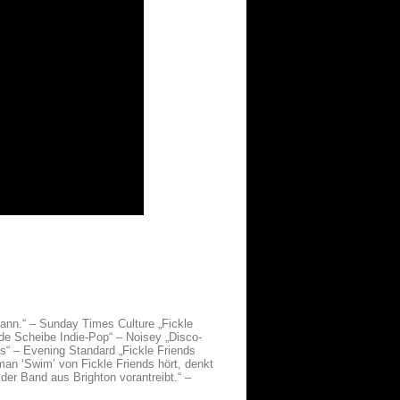
kann.“ – Sunday Times Culture „Fickle
de Scheibe Indie-Pop“ – Noisey „Disco-
s“ – Evening Standard „Fickle Friends
an ‘Swim’ von Fickle Friends hört, denkt
er Band aus Brighton vorantreibt.“ –