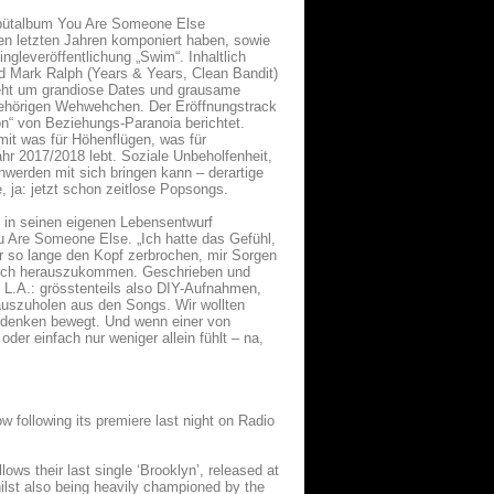
Debütalbum You Are Someone Else
en letzten Jahren komponiert haben, sowie
ngleveröffentlichung „Swim“. Inhaltlich
nd Mark Ralph (Years & Years, Clean Bandit)
eht um grandiose Dates und grausame
ehörigen Wehwehchen. Der Eröffnungstrack
n“ von Beziehungs-Paranoia berichtet.
mit was für Höhenflügen, was für
hr 2017/2018 lebt. Soziale Unbeholfenheit,
werden mit sich bringen kann – derartige
, ja: jetzt schon zeitlose Popsongs.
h in seinen eigenen Lebensentwurf
u Are Someone Else. „Ich hatte das Gefühl,
r so lange den Kopf zerbrochen, mir Sorgen
 Loch herauszukommen. Geschrieben und
 L.A.: grösstenteils also DIY-Aufnahmen,
auszuholen aus den Songs. Wir wollten
denken bewegt. Und wenn einer von
oder einfach nur weniger allein fühlt – na,
ow following its premiere last night on Radio
lows their last single ‘Brooklyn’, released at
hilst also being heavily championed by the