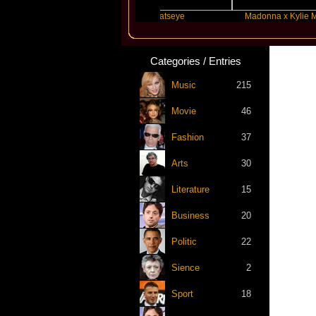
lor Swift
Katseye
Madonna x Kylie Minogue
Categories / Entries
Music
215
Movie
46
Fashion
37
Arts
30
Literature
15
Business
20
Politic
22
Sience
2
Sport
18