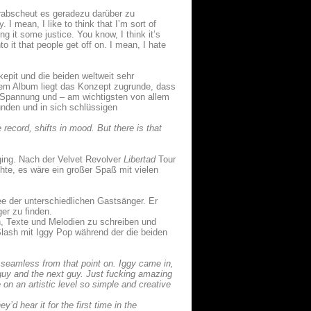
erabscheut es geradezu darüber zu
. I mean, I like to think that I’m sort of
ing it some justice. You know, I think it’s
o it that people get off on. I mean, I hate
pit und die beiden weltweit sehr
 Dem Album liegt das Konzept zugrunde, dass
de Spannung und – am wichtigsten von allem
unden und in sich schlüssigen
he record, shifts in mood. But there is that
ging. Nach der Velvet Revolver
Libertad
Tour
hte, es wäre ein großer Spaß mit vielen
 der unterschiedlichen Gastsänger. Er
er zu finden.
n, Texte und Melodien zu schreiben und
Slash mit Iggy Pop während der die beiden
ly seamless from that point on. Iggy came in,
 guy and the next guy. Just fucking amazing
 on an artistic level so simple and creative
’d hear it for the first time in the