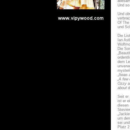
allesam
Und so
Und obw
verbrac
Of The 
und Sch
Die Lis
Ian Ast
Wolfmo
Die Son
„Beauti
ordentl
dem Lei
unverwe
mysteri
„
Itwas 
„A few 
Ozzy an
about d
Seit er
ist er 
diesen 
Stevie
„Jackie
um den 
sei und
Platz 2