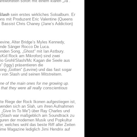
ntworteten sofort mit einem klaren „Ja“.
Slash
sein erstes wirkliches Soloalbum. Er
ons mit Produzent Eric Valentine (Queens
 Bassist Chris Chaney (Jane’s Addiction)
evine, Alter Bridge’s Myles Kennedy,
ende Sänger Rocco De Luca.
enden Song, „Ghost“ mit Ian Astbury.
alsKid Rock am Mikrofon) sind zwei
rio Grohl/Slash/Mc Kagan die Seele aus
“ (Iggy) präsentieren die
ng „Gotten“ (Levine) und das fast sogar
 von Slash und seinen Mitstreitern.
ne of the main ones for me growing up.
at they were all really conscientious
te Riege der Rock Ikonen aufgestiegen ist,
r wenden sich an Slah, um ihren Aufnahmen
, „Give In To Me“) über Ray Charles und
y (Slash war maßgeblich am Soundtrack zu
 Figuren der modernen Musik und Popkultur
r, welches wohl das beste Riff aller Zeiten
Time Magazine lediglich Jimi Hendrix auf