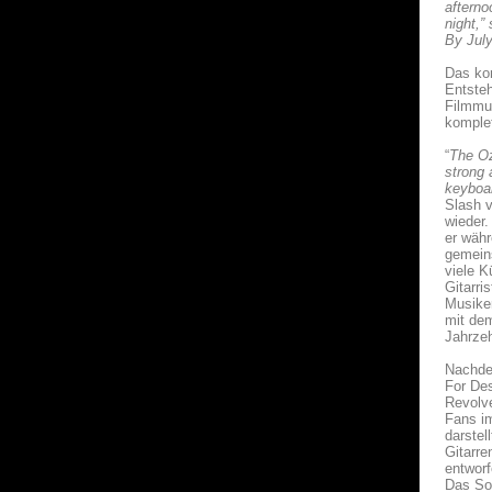
afterno
night,”
By July
Das kom
Entsteh
Filmmu
komplet
“
The Oz
strong 
keyboar
Slash v
wieder.
er währ
gemeins
viele K
Gitarri
Musiker
mit dem
Jahrzeh
Nachdem
For Des
Revolve
Fans im
darstel
Gitarre
entworf
Das Sol