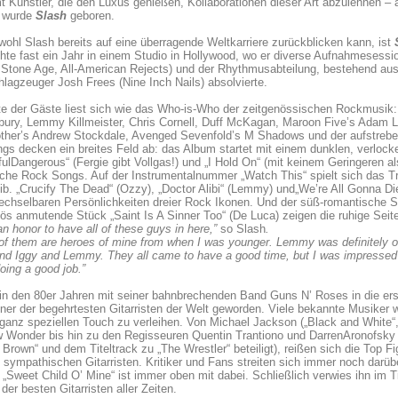
t Künstler, die den Luxus genießen, Kollaborationen dieser Art abzulehnen – a
 wurde
Slash
geboren.
ohl Slash bereits auf eine überragende Weltkarriere zurückblicken kann, ist
hte fast ein Jahr in einem Studio in Hollywood, wo er diverse Aufnahmesessi
Stone Age, All-American Rejects) und der Rhythmusabteilung, bestehend aus
lagzeuger Josh Frees (Nine Inch Nails) absolvierte.
te der Gäste liest sich wie das Who-is-Who der zeitgenössischen Rockmusik:
bury, Lemmy Killmeister, Chris Cornell, Duff McKagan, Maroon Five’s Adam L
ther’s Andrew Stockdale, Avenged Sevenfold’s M Shadows und der aufstreb
gs decken ein breites Feld ab: das Album startet mit einem dunklen, verlock
fulDangerous“ (Fergie gibt Vollgas!) und „I Hold On“ (mit keinem Geringeren 
iche Rock Songs. Auf der Instrumentalnummer „Watch This“ spielt sich das T
b. „Crucify The Dead“ (Ozzy), „Doctor Alibi“ (Lemmy) und„We’re All Gonna Die
chselbaren Persönlichkeiten dreier Rock Ikonen. Und der süß-romantische So
ös anmutende Stück „Saint Is A Sinner Too“ (De Luca) zeigen die ruhige Seite
an honor to have all of these guys in here,”
so Slash
.
of them are heroes of mine from when I was younger. Lemmy was definitely o
d Iggy and Lemmy. They all came to have a good time, but I was impressed th
oing a good job.”
 in den 80er Jahren mit seiner bahnbrechenden Band Guns N’ Roses in die ers
einer der begehrtesten Gitarristen der Welt geworden. Viele bekannte Musike
ganz speziellen Touch zu verleihen. Von Michael Jackson („Black and White“
w Wonder bis hin zu den Regisseuren Quentin Trantiono und DarrenAronofsk
 Brown“ und dem Titeltrack zu „The Wrestler“ beteiligt), reißen sich die Top
sympathischen Gitarristen. Kritiker und Fans streiten sich immer noch darübe
 „Sweet Child O’ Mine“ ist immer oben mit dabei. Schließlich verwies ihn im 
 der besten Gitarristen aller Zeiten.