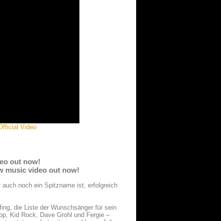
fficial Video
ideo out now!
ew music video out now!
 auch noch ein Spitzname ist, erfolgreich
ing, die Liste der Wunschsänger für sein
Pop, Kid Rock, Dave Grohl und Fergie –