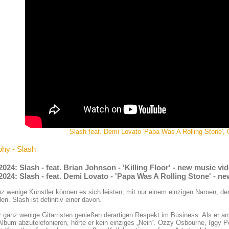
Slash feat. Demi Lovato 'Papa Was A Rolling Stone', O
phy - Slash
2024: Slash - feat. Brian Johnson - 'Killing Floor' - new music v
2024: Slash - feat. Demi Lovato - 'Papa Was A Rolling Stone' - n
z wenige Künstler können es sich leisten, mit nur einem einzigen Namen, der
en. Slash ist definitiv einer davon.
 ganz wenige Gitarristen genießen derartigen Respekt im Business. Als er anf
lbum abzutelefonieren, hörte er kein einziges „Nein“. Ozzy Osbourne, Iggy 