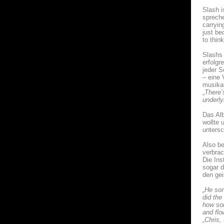
Slash i
spreche
carryin
just be
to think
Slashs 
erfolgr
jeder S
– eine 
musika
„
There’
underl
Das Alb
wollte 
unters
Also be
verbrac
Die Ins
sogar d
den ge
„He sor
did the
how som
and flo
„Chris,