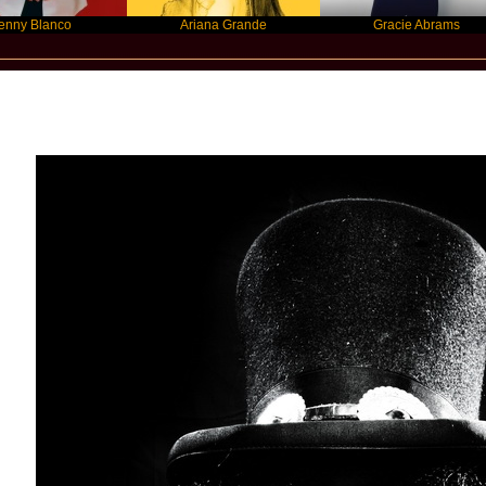
nco
Ariana Grande
Gracie Abrams
New Star Statements / Slash