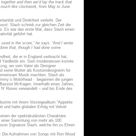
 together and then we’d lay the track that
ty much like clockwork, from May to June.
nität und Direktheit verleiht. Der
st: Slash schrieb zur gleichen Zeit die
o. Es war das erste Mal, dass Slash einen
ivität geführt hat.
 used in the score,” he says. “And I wrote
d done that, though I had done some
dheit, die er in England verbracht hat,
nd Yardbirds ein. Sein Insiderwissen konnte
 zog, wo sein Vater als Designer
nd seine Mutter als Kostümdesignerin für
r gemeinsam Musik machten, Slash als
 Lemmy´s Motörhead - begannen die jungen
r Bassist McKagen. Innerhalb eines Jahres,
ns N’ Roses verwandelt – und bis Ende des
ustrie mit ihrem Vorzeigealbum “Appetite
it und hatte globalen Erfolg mit Velvet
r einen der spektakulärsten Charaktäre
mit einer Sammlung von mehr als 100
Gibson Signature Slash, welche ihn zu Ehren
kte: Die Aufnahmen von Songs mit Ron Wood