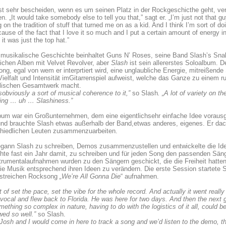
st sehr bescheiden, wenn es um seinen Platz in der Rockgeschicthe geht, v
n. „It would take somebody else to tell you that,” sagt er. „I’m just not that guy
g on the tradition of stuff that turned me on as a kid. And I think I’m sort of do
cause of the fact that I love it so much and I put a certain amount of energy int
 it was just the top hat.”
musikalische Geschichte beinhaltet Guns N’ Roses, seine Band Slash’s Snake
eichen Alben mit Velvet Revolver, aber
Slash
ist sein allererstes Soloalbum.
ong, egal von wem er interprtiert wird, eine unglaubliche Energie, mitreißen
Vielfalt und Intensität imGitarrenspiel aufweist, welche das Ganze zu einem r
lischen Gesamtwerk macht.
sobviously a sort of musical coherence to it,”
so Slash
. „A lot of variety on t
ying … uh … Slashiness.”
um war ein Großunternehmen, dem eine eigentlichsehr einfache Idee voraus
und brauchte Slash etwas außerhalb der Band,etwas anderes, eigenes. Er dac
chiedlichen Leuten zusammenzuarbeiten.
gann Slash zu schreiben, Demos zusammenzustellen und entwickelte die Idee
hte fast ein Jahr damit, zu schreiben und für jeden Song den passenden Säng
trumentalaufnahmen wurden zu den Sängern geschickt, die die Freiheit hatte
ie Musik entsprechend ihren Ideen zu verändern. Die erste Session startete 
istreichen Rocksong
„We’re All Gonna Die
“ aufnahmen.
t of set the pace, set the vibe for the whole record. And actually it went real
 vocal and flew back to Florida. He was here for two days. And then the next
ething so complex in nature, having to do with the logistics of it all, could be
wed so well.”
so Slash.
 Josh and I would come in here to track a song and we’d listen to the demo, they