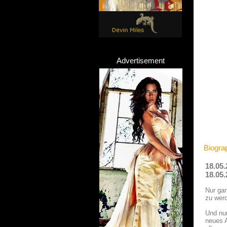
Advertisement
Biogra
18.05.
18.05.
Nur gan
zu werd
Und nur
neues A