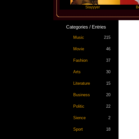
Future
Slayyyer
Benny Bla
Categories / Entries
Music
215
Movie
46
Fashion
37
Arts
30
Literature
15
Business
20
Politic
22
Sience
2
Sport
18