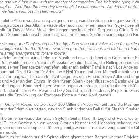
on and we’d jam it out with the master of ceremonies Eric Valentine tying it all
 sagt er. „And then the next day the vocalist would come in. We did that pret
 we had an almost finished record.”
plette Album wurde analog aufgenommen, was den Songs eine gewisse Sponta
ungsprozess des Albums wurde aber noch von einem anderen Projekt beeinflus
sik für
This is Not a Movie
des jungen mexikanischen Regisseurs Ollalo Rubi
ten Soundtrack geschrieben hat, was ihn in neue Sphären seiner eigenen Kreat
zie song, the Fergie song and the Iggy Pop song all involve ideas for music I
arrangements for the Adam Levine song ‘Gotten,’ which is the first time I ha
d string arrangements for the movie.”
erfolgt weiterhin seine Liebe zur Musik und erweckt dabei den Geist seiner Kin
 Dort weihte ihn sein Vater in Klassiker wie die Beatles, die Rolling Stones u
end seiner Teenagerzeit vertiefen, als er mit seiner Familie nach Los Angeles
am mit David Geffen für Artists wie Neil Young und Joni Mitchell arbeitete u
ünstler tätig war. Es dauerte nicht lange, bis sein Freund Steve Adler und e
st und Adler an den Drums. In den frühen 80ern - beeinflusst von Bands wie
 ihre eigene Band nach ihren Vorstellungen zu formen, und rekrutierten dafü
 Bandbeitritt von Axl Rose und Izzy Strandlin, hatte sich das Projekt in Gu
nts die Entwicklung der Rockgeschichte auf den Kopf gestellt.
 Guns N’ Roses weltweit über 100 Millionen Alben verkauft und die Musikind
truction” dominiert hatten, gewann Slash kritischen Beifall für Slash’s Snakep
r.
itieren reihenweise den Slash-Style in Guitar Hero III: Legend of Rock, wo e
lt. Er ist außerdem als ein wahrer Gitarren-Kenner und -Liebhaber bekannt, 
n, von denen viele speziell für ihn geferitg wurden – nicht zu vergessen die 
en wurde.
oalbum ist jedoch nur die Spitze eines gigantischen Berges weiterer Proje