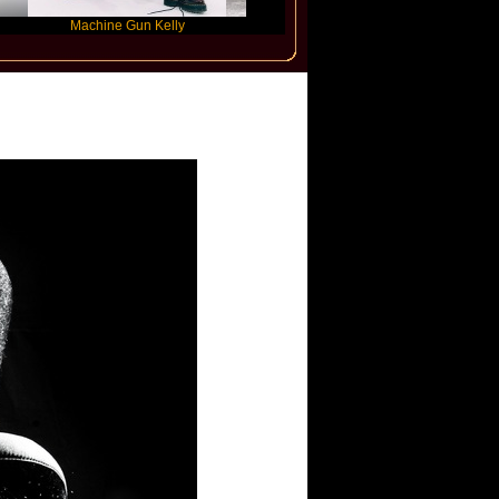
Machine Gun Kelly
Victoria Monet
FLO