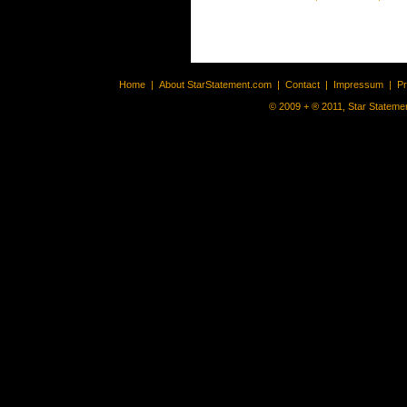
Home
|
About StarStatement.com
|
Contact
|
Impressum
|
P
© 2009 + ® 2011, Star Statemen