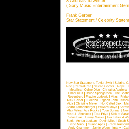
& Andreas Torwesten
( Sony Music Entertainment Ge
Frank Gerber
Star Statement / Celebrity State
New Star Statement:
Taylor Swift
|
Sabrina C
Rae
|
Central Cee
|
Selena Gomez
|
Raye
|
T
|
Metallica
|
Celine Dion
|
Christina Aguilera
Charli XCX
|
Bruce Springsteen
|
The Beatl
Rosenberg
|
Frauke Ludowig
|
Vitas
|
Frida
Nick Carter
|
Lucenzo
|
Pigeon John
|
Kimbr
Aida
|
Christine Mayer
|
Not Called Jinx
|
Ma
Andre Tannenberger
|
Edward Maya
|
Kersti
Alex Velea
|
Ava Rocks
|
Youn Sunnah
|
Nev
MissLi
|
Shonlock
|
Tara Priya
|
Sick of Sara
Silvia Dias
|
Henry Maske
|
Ava Takes A Wa
Beck
|
Annett Louisan
|
Devin Miles
|
Selah 
Liebe Minou
|
Guano Apes
|
Frank Ramond
Andy Grammer
|
Jamie Woon
|
Imany
|
Cat