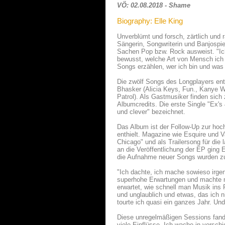
VÖ: 02.08.2018 - Shame
Biography: Elle King
Unverblümt und forsch, zärtlich und r
Sängerin, Songwriterin und Banjospiel
Sachen Pop bzw. Rock ausweist. "Ich d
bewusst, welche Art von Mensch ich 
Songs erzählen, wer ich bin und was
Die zwölf Songs des Longplayers ent
Bhasker (Alicia Keys, Fun., Kanye W
Patrol). Als Gastmusiker finden si
Albumcredits. Die erste Single "Ex's
und clever" bezeichnet.
Das Album ist der Follow-Up zur hoch
enthielt. Magazine wie Esquire und 
Chicago" und als Trailersong für di
an die Veröffentlichung der EP ging 
die Aufnahme neuer Songs wurden zun
"Ich dachte, ich mache sowieso irgen
superhohe Erwartungen und machte mi
erwartet, wie schnell man Musik ins 
und unglaublich und etwas, das ich 
tourte ich quasi ein ganzes Jahr. Und
Diese unregelmäßigen Sessions fande
viele Einflüsse. Ich wache in vers