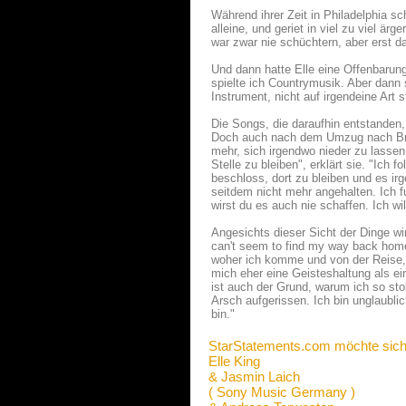
Während ihrer Zeit in Philadelphia sc
alleine, und geriet in viel zu viel ä
war zwar nie schüchtern, aber erst d
Und dann hatte Elle eine Offenbarun
spielte ich Countrymusik. Aber dann 
Instrument, nicht auf irgendeine Art st
Die Songs, die daraufhin entstanden,
Doch auch nach dem Umzug nach Brook
mehr, sich irgendwo nieder zu lassen 
Stelle zu bleiben", erklärt sie. "Ich
beschloss, dort zu bleiben und es i
seitdem nicht mehr angehalten. Ich 
wirst du es auch nie schaffen. Ich wi
Angesichts dieser Sicht der Dinge w
can't seem to find my way back home/I
woher ich komme und von der Reise, m
mich eher eine Geisteshaltung als e
ist auch der Grund, warum ich so stol
Arsch aufgerissen. Ich bin unglaubl
bin."
StarStatements.com möchte sich
Elle King
& Jasmin Laich
( Sony Music Germany )