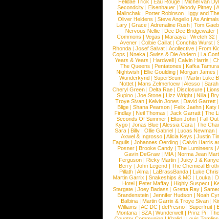
Felidae Trick
|
Eau Rouge
|
Michel van Dy
Secondcity
|
Eisenhauer
|
Woody Pitney
|
A
Malinchak
|
Porter Robinson
|
Iggy and Th
Oliver Heldens
|
Steve Angello
|
As Animal
Lary
|
Grace
|
Adrenaline Rush
|
Tom Gaeb
Nervous Nellie
|
Dee Dee Bridgewater
|
Commons
|
Vegas
|
Maraaya
|
Wretch 32
Avener
|
Colbie Caillat
|
Conchita Wurst
|
Rhonda
|
Josef Salvat
|
Acollective
|
From Ki
Cops
|
Nneka
|
Swiss & Die Andern
|
La Conf
Years & Years
|
Hardwell
|
Calvin Harris
|
Ch
The Queens
|
Pentatones
|
Kafka Tamura
Nightwish
|
Ellie Goulding
|
Morgan James
Wunderkynd
|
SuperScum
|
Martin Luke 
Nottet
|
Mans Zelmerloew
|
Alesso
|
Sarah
Cheryl Green
|
Delta Rae
|
Disclosure
|
Lion
Supino
|
Joe Stone
|
Lizz Wright
|
Niila
|
Br
Troye Sivan
|
Kelvin Jones
|
David Garrett
Blige
|
Shana Pearson
|
Felix Jaehn
|
Katy 
Findlay
|
Neil Thomas
|
Jack Garratt
|
The L
Seconds Of Summer
|
Elton John
|
Fall Ou
Kygo
|
Jonas Blue
|
Alessia Cara
|
The Cha
Sara
|
Billy
|
Ollie Gabriel
|
Lucas Newman
Axwel & Ingrosso
|
Alicia Keys
|
Justin Ti
Eagulls
|
Johannes Oerding
|
Calvin Harris 
Posner
|
Brooke Candy
|
The Lumineers
|
Gavin DeGraw
|
MIA
|
Norma Jean Mart
Ferguson
|
Ricky Martin
|
Juicy J & Kany
Berry
|
John Legend
|
The Chemical Broth
Pillath
|
Alma
|
LaBrassBanda
|
Luke Chris
Martin Garrix
|
Snakeships & MO
|
Louka
|
D
Hotel
|
Peter Maffay
|
Highly Suspect
|
K
Stargate
|
Joey Badass
|
Gretta Ray
|
Samed
Brandenstein
|
Jennifer Hudson
|
Noah Cy
Balbina
|
Martin Garrix & Troye Sivan
|
Ki
Williams
|
AC DC
|
dePresno
|
Superfruit
|
Montana
|
SZA
|
Wunderwelt
|
Prinz Pi
|
The
Country Communion
|
Khalid
|
Louis Tomlin