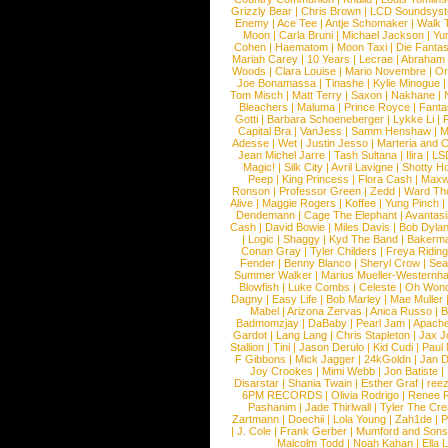
Grizzly Bear
|
Chris Brown
|
LCD Soundsys
Enemy
|
Ace Tee
|
Antje Schomaker
|
Walk 
Moon
|
Carla Bruni
|
Michael Jackson
|
Yu
Cohen
|
Haematom
|
Moon Taxi
|
Die Fantas
Mariah Carey
|
10 Years
|
Lecrae
|
Abraham
Woods
|
Clara Louise
|
Mario Novembre
|
Or
Joe Bonamassa
|
Tinashe
|
Kylie Minogue
Tom Misch
|
Matt Terry
|
Saxon
|
Nakhane
|
Bleachers
|
Maluma
|
Prince Royce
|
Fanta
Gotti
|
Barbara Schoeneberger
|
Lykke Li
|
Capital Bra
|
VanJess
|
Samm Henshaw
|
M
Adesse
|
Wet
|
Justin Jesso
|
Marteria and 
Jean Michel Jarre
|
Tash Sultana
|
Ilira
|
LS
Magic!
|
Silk City
|
Avril Lavigne
|
Shotty H
Peep
|
King Princess
|
Flora Cash
|
Maxw
Ronson
|
Professor Green
|
Zedd
|
Ward T
Alive
|
Maggie Rogers
|
Koffee
|
Yung Pinch
Dendemann
|
Cage The Elephant
|
Avantas
Cash
|
David Bowie
|
Miles Davis
|
Bob Dyla
|
Logic
|
Shaggy
|
Kyd The Band
|
Bakerm
Conan Gray
|
Tyler Childers
|
Freya Ridin
Fender
|
Benny Blanco
|
Sheryl Crow
|
Sea
Summer Walker
|
Marius Mueller-Westernh
Blowfish
|
Luke Combs
|
Celeste
|
Oh Won
Dagny
|
Easy Life
|
Bob Marley
|
Mae Muller
Mabel
|
Arizona Zervas
|
Anica Russo
|
B
Badmomzjay
|
DaBaby
|
Pearl Jam
|
Apach
Gardot
|
Lang Lang
|
Chris Stapleton
|
Jax J
Stallion
|
Tini
|
Jason Derulo
|
Kid Cudi
|
Paul
F Gibbons
|
Mick Jagger
|
24kGoldn
|
Jan D
Joy Crookes
|
Mimi Webb
|
Jon Batiste
|
Disarstar
|
Shania Twain
|
Esther Graf
|
ree
6PM RECORDS
|
Olivia Rodrigo
|
Renee 
Pashanim
|
Jade Thirlwall
|
Tyler The Cre
Zartmann
|
Doechii
|
Lola Young
|
Zah1de
|
P
|
J. Cole
|
Frank Gerber
|
Mumford and Sons
Malcolm Todd
|
Noah Kahan
|
Ella 