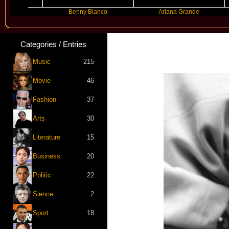
Benny Blanco
Ariana Grande
Categories / Entries
Music
215
Movie
46
Fashion
37
Arts
30
Literature
15
Business
20
Politic
22
Sience
2
Sport
18