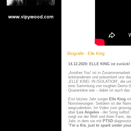
Biografie - Elle King
14.12.2020: ELLE KING ist zurück!
„Another You“ ist in Zusammenarbei
entstandenen und präsentiert uns das
„ELLE KING: IN ISOLATION“, die unte
eine Sammlung von roughen Demo-So
Quarantäne war – dabei ist auch das
Erst letztes Jahr sorgte
Elle King
mi
Nominierungen. Seitdem ist der Nam
wegzudenken. Im Video zum groovig
über
Los Angeles
- der Song selbst:
zeigt sie der Welt und ihren Fans, da
Jahr, in dem sie mit
PTSD
diagnostiz
"I'm a fire, just to spark under yo