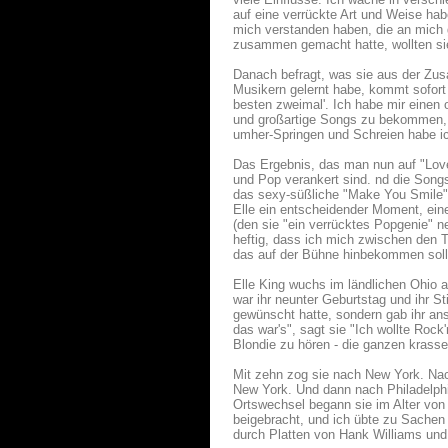
auf eine verrückte Art und Weise ha
mich verstanden haben, die an mich 
zusammen gemacht hatte, wollten si
Danach befragt, was sie aus der Zu
Musikern gelernt habe, kommt sofort 
besten zweimal'. Ich habe mir einen 
und großartige Songs zu bekommen, e
umher-Springen und Schreien habe ic
Das Ergebnis, das man nun auf "Love
und Pop verankert sind. nd die Song
das sexy-süßliche "Make You Smile" 
Elle ein entscheidender Moment, ein
(den sie "ein verrücktes Popgenie" ne
heftig, dass ich mich zwischen den 
das auf der Bühne hinbekommen soll,
Elle King wuchs im ländlichen Ohio a
war ihr neunter Geburtstag und ihr S
gewünscht hatte, sondern gab ihr an
das war's", sagt sie "Ich wollte Roc
Blondie zu hören - die ganzen krass
Mit zehn zog sie nach New York. Nac
New York. Und dann nach Philadelphi
Ortswechsel begann sie im Alter von 
beigebracht, und ich übte zu Sachen
durch Platten von Hank Williams und 