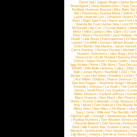
Ziynet Sali
|
Jaguar Wright
|
Diane Birc
Beauregard
|
Olivia NewtonJohn
|
Tarja Tur
Redfield
|
Andreas Bourani
|
Miss Baby Sol
Slot
|
Rasheeda
|
Kristina Maria
|
Valerie
|
Lazee
|
Android Lust
|
Johannes Strate
|
T
Boys
|
Right Said Fred
|
Harris and Ford
|
N
Yolanda Be Cool
|
Adrian Sina
|
Lord Of T
McDonald
|
Ida Corr
|
Crystal Waters
|
Medi
Mess
|
Mike Candys
|
Alex Clare
|
DJ Lord
Toka
|
Mauro Perucchetti
|
Jack Holiday
|
A
Hewitt
|
Little Boots
|
Katzenjammer
|
Of Mon
Lashes
|
Graffiti6
|
Gerard
|
Miriam Bryant
|
Cherri Bomb
|
Mia Martina
|
Sarah Hackett
Cierra Ramirez
|
Richard Durand
|
Michael C
Howard
|
Dolcenera
|
Jake Bugg
|
Kris 
Devecerski
|
A Life Divided
|
Ramona Rots
Chevin
|
Ntjam Rosie
|
Flavia Coelho
|
San
Iggy Azalea
|
Nena
|
Olly Murs
|
Toya DeLaz
MSMR
|
Wild Belle
|
Anthony Callea
|
Zibbz
Aplin
|
Jonas Myrin
|
Youthkills
|
ZAZ
|
The 
Berger
|
Last Like Deep
|
Kodaline
|
Lorde
|
|
Ace Wilder
|
Eklipse
|
Sharon Doorson
|
C
Star And Dagger
|
Stephanie Neigel
|
Megal
Krewella
|
Johnossi
|
Le Youth
|
The Civil 
James
|
Jarell Perry
|
Ivy Quainoo
|
Crysta
Jillette Johnson
|
Garland Jeffreys
|
Gerald
Black Onassis
|
Wes Mack
|
Ben Pearce
Veeby
|
Yvonne Catterfeld
|
Cody Simpson
|
Year
|
Muse
|
Fefe Dobson
|
The Bloody N
Mikky Ekko
|
Aloe Blacc
|
Flo Bauer
|
Like
Says
|
Jenix
|
Wille And The Bandits
|
MO
Paloma Faith
|
Oonagh
|
Vandenbergs Moon
|
Rooftop Runners
|
Two Wooden Stones
|
A
|
Ricardo Bielecki
|
Otto Normal
|
Pentatoni
Saris
|
Alle Farben feat. Graham Candy
|
Do
Marashi
|
Synthkartell
|
Ham Sandwich
|
Fio
Lilja Bloom
|
Indiana
|
Sofi de la Torre
|
Georg